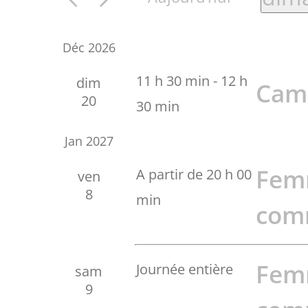
Séle
Déc 2026
la
11 h 30 min
-
12 h
dim
Cam
date
20
30 min
Jan 2027
Fem
A partir de 20 h 00
ven
8
min
com
Fem
Journée entière
sam
9