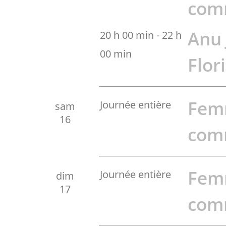
com
Anu 
20 h 00 min
-
22 h
00 min
Flor
Fem
Journée entière
sam
16
com
Fem
Journée entière
dim
17
com