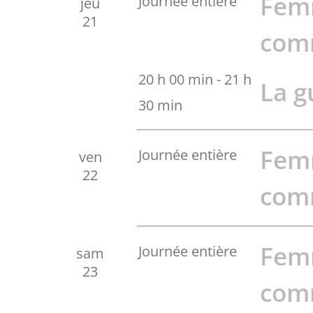
Fem
Journée entière
jeu
21
com
20 h 00 min
-
21 h
La g
30 min
Fem
Journée entière
ven
22
com
Fem
Journée entière
sam
23
com