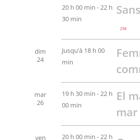
Sans
20 h 00 min
-
22 h
30 min
25€
Fem
Jusqu'à 18 h 00
dim
24
min
com
El m
19 h 30 min
-
22 h
mar
26
00 min
ma
20 h 00 min
-
22 h
ven