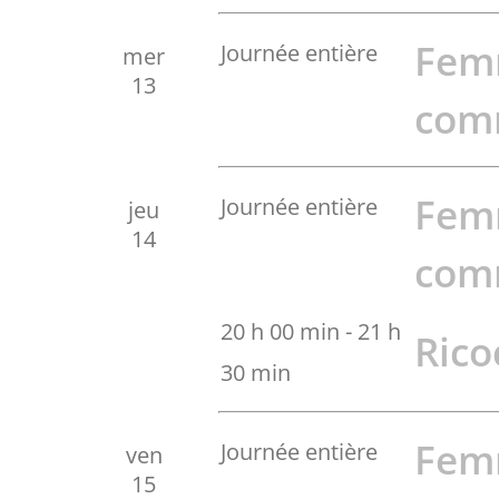
Fem
Journée entière
mer
13
com
Fem
Journée entière
jeu
14
com
20 h 00 min
-
21 h
Rico
30 min
Fem
Journée entière
ven
15