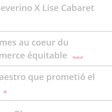
everino X Lise Cabaret
mes au coeur du
merce équitable
Gratuit
aestro que prometió el
r
3€