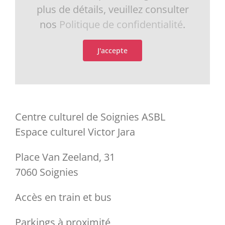
plus de détails, veuillez consulter
Cirque
Août en Eclats
Infrastructures
Contact
nos
Politique de confidentialité
.
En famille
Le Retour du Jeudi
Equipement
Accès
J'accepte
Exposition
Passeurs de Mémoire
Equipe
Tarifs & abonnements
Festival
Féeries
Article 27
Billetterie
Centre culturel de Soignies ASBL
Espace culturel Victor Jara
Education permanente
Avec les écoles
Notre magazine
Hébergement
Place Van Zeeland, 31
7060 Soignies
Ateliers
Urban Day
Nos productions
Accès en train et bus
Cadre scolaire
Candidatures
Parkings à proximité