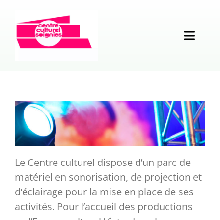
Passer
au
contenu
Toggl
Naviga
Programmation
Opérations
Calendrier des événements
Structure
Musique
La Langue française en Fête
Le Centre culturel dispose d’un parc de
Vie locale
Théâtre
Week-end Contrastes
Historique et missions
matériel en sonorisation, de projection et
d’éclairage pour la mise en place de ses
En pratique
Humour
Rencontres de sculpture
Analyse partagée
Associations
activités. Pour l’accueil des productions