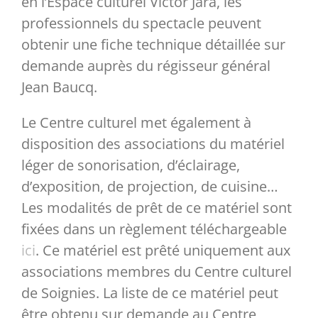
en l’Espace culturel Victor Jara, les
professionnels du spectacle peuvent
Cirque
Août en Eclats
Infrastructures
Contact
obtenir une fiche technique détaillée sur
demande auprès du régisseur général
En famille
Le Retour du Jeudi
Equipement
Accès
Jean Baucq.
Exposition
Passeurs de Mémoire
Equipe
Tarifs & abonnements
Le Centre culturel met également à
disposition des associations du matériel
Festival
Féeries
Article 27
Billetterie
léger de sonorisation, d’éclairage,
d’exposition, de projection, de cuisine…
Les modalités de prêt de ce matériel sont
Education permanente
Avec les écoles
Notre magazine
Hébergement
fixées dans un règlement téléchargeable
ici
. Ce matériel est prêté uniquement aux
Ateliers
Urban Day
Nos productions
associations membres du Centre culturel
de Soignies. La liste de ce matériel peut
Cadre scolaire
Candidatures
être obtenu sur demande au Centre