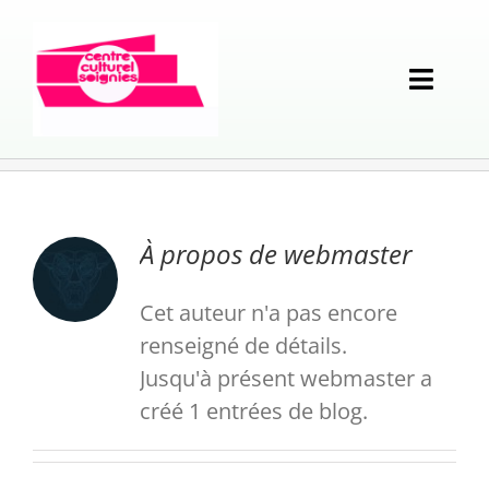
Passer
au
contenu
Toggl
Naviga
Programmation
Opérations
Calendrier des événements
À propos de
webmaster
Structure
Musique
La Langue française en Fête
Cet auteur n'a pas encore
renseigné de détails.
Jusqu'à présent webmaster a
Vie locale
Théâtre
Week-end Contrastes
Historique et missions
créé 1 entrées de blog.
En pratique
Humour
Rencontres de sculpture
Analyse partagée
Associations