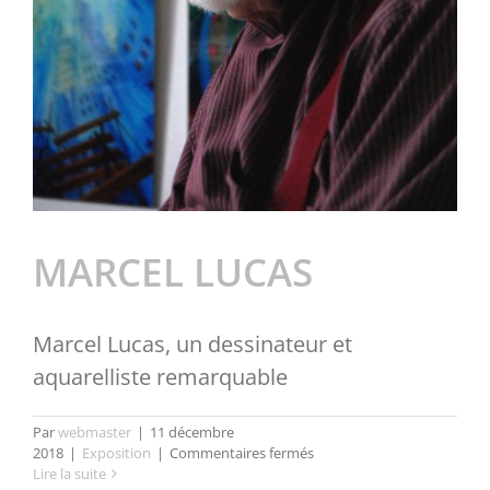
Partenaires
Liens
MARCEL LUCAS
Marcel Lucas, un dessinateur et
aquarelliste remarquable
Par
webmaster
|
11 décembre
sur
2018
|
Exposition
|
Commentaires fermés
MARCEL
Lire la suite