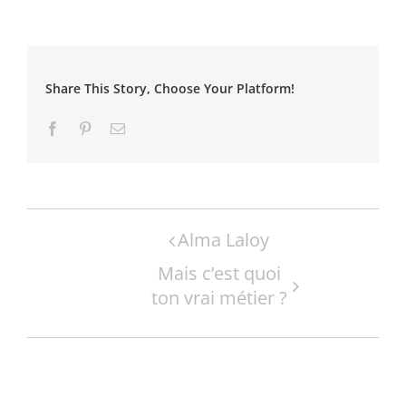
Share This Story, Choose Your Platform!
Facebook
Pinterest
Email
Navigation
Alma Laloy
Évènement
Mais c’est quoi
ton vrai métier ?