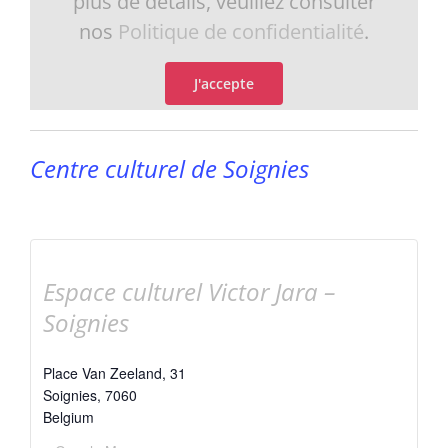
plus de détails, veuillez consulter
nos
Politique de confidentialité
.
J'accepte
Centre culturel de Soignies
Espace culturel Victor Jara –
Soignies
Place Van Zeeland, 31
Soignies
,
7060
Belgium