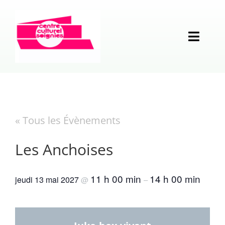
Passer
au
contenu
Toggl
Naviga
Programmation
Opérations
Calendrier des événements
« Tous les Évènements
Structure
Musique
La Langue française en Fête
Les Anchoises
Vie locale
Théâtre
Week-end Contrastes
Historique et missions
11 h 00 min
14 h 00 min
jeudi 13 mai 2027
@
–
En pratique
Humour
Rencontres de sculpture
Analyse partagée
Associations