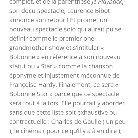
complet, et de la parenthèse
Je Playback
,
son docu-spectacle, Laurence Bibot
Partenaires
annonce son retour ! Et promet un
nouveau spectacle solo qui aurait pu se
Liens
définir comme le premier one-
grandmother-show et s’intituler «
Bobonne » en référence à son nouveau
statut ou « Star » comme la chanson
éponyme et injustement méconnue de
Françoise Hardy. Finalement, ce sera «
Bobonne Star » parce que ce spectacle
sera tout à la fois. Elle pourrait y aborder
sans que cette liste soit exhaustive ou
contractuelle : Charles de Gaulle ( un peu
), le cinéma ( pour ce qu’il y a à en dire ),