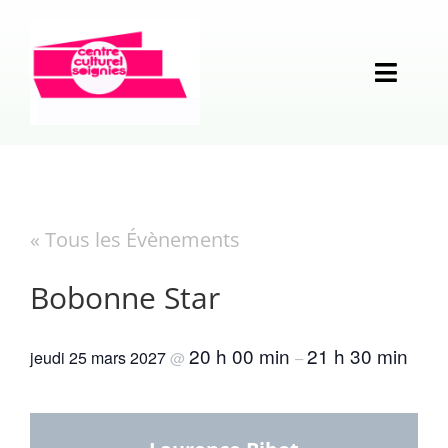
Passer
au
contenu
Toggl
Naviga
Programmation
Opérations
Calendrier des événements
« Tous les Évènements
Structure
Musique
La Langue française en Fête
Bobonne Star
Vie locale
Théâtre
Week-end Contrastes
Historique et missions
20 h 00 min
21 h 30 min
jeudi 25 mars 2027
@
–
En pratique
Humour
Rencontres de sculpture
Analyse partagée
Associations