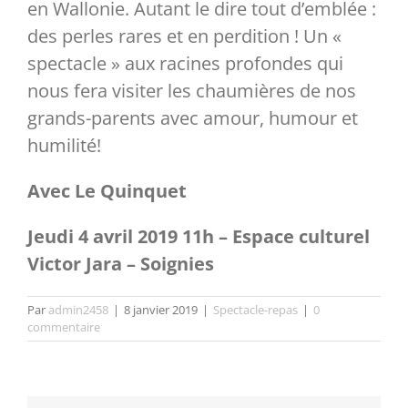
en Wallonie. Autant le dire tout d’emblée :
des perles rares et en perdition ! Un «
Partenaires
spectacle » aux racines profondes qui
nous fera visiter les chaumières de nos
Liens
grands-parents avec amour, humour et
humilité!
Avec Le Quinquet
Jeudi 4 avril 2019 11h – Espace culturel
Victor Jara – Soignies
Par
admin2458
|
8 janvier 2019
|
Spectacle-repas
|
0
commentaire