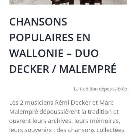
Cirque
Août en Eclats
Infrastructures
Contact
CHANSONS
En famille
Le Retour du Jeudi
Equipement
Accès
POPULAIRES EN
WALLONIE – DUO
Exposition
Passeurs de Mémoire
Equipe
Tarifs & abonnements
DECKER / MALEMPRÉ
Festival
Féeries
Article 27
Billetterie
La tradition dépoussiérée
Education permanente
Avec les écoles
Notre magazine
Hébergement
Les 2 musiciens Rémi Decker et Marc
Ateliers
Urban Day
Nos productions
Malempré dépoussièrent la tradition et
ouvrent leurs archives, leurs mémoires,
leurs souvenirs : des chansons collectées
Cadre scolaire
Candidatures