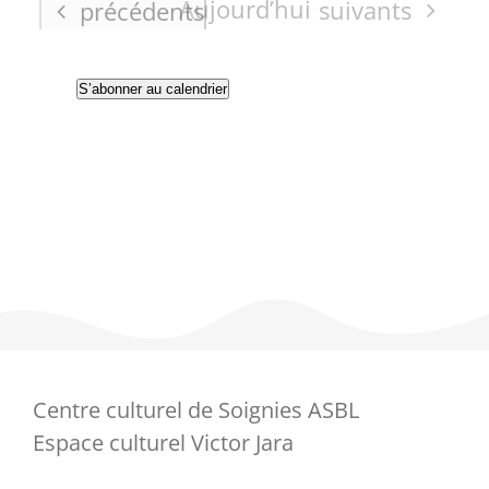
Aujourd’hui
Évènements
Évènements
suivants
précédents
S’abonner au calendrier
Centre culturel de Soignies ASBL
Espace culturel Victor Jara