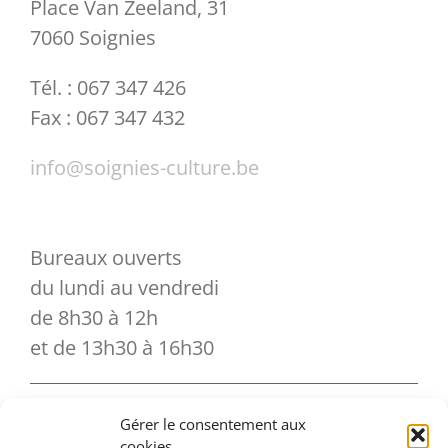
Place Van Zeeland, 31
7060 Soignies
Tél. : 067 347 426
Fax : 067 347 432
info@soignies-culture.be
Bureaux ouverts
du lundi au vendredi
de 8h30 à 12h
et de 13h30 à 16h30
Gérer le consentement aux
Vous souhaitez vous abonner à notre
cookies