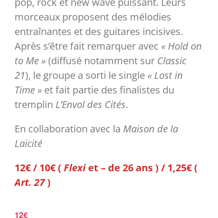
pop, rock et new wave puissant. Leurs
morceaux proposent des mélodies
Partenaires
entraînantes et des guitares incisives.
Après s’être fait remarquer avec
« Hold on
Liens
to Me »
(diffusé notamment sur
Classic
21
), le groupe a sorti le single
« Lost in
Time »
et fait partie des finalistes du
tremplin
L’Envol des Cités
.
En collaboration avec la
Maison de la
Laïcité
12€ / 10€ (
Flexi
et – de 26 ans ) / 1,25€ (
Art. 27
)
12€