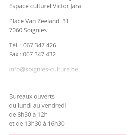
Espace culturel Victor Jara
Cirque
Août en Eclats
Infrastructures
Contact
Place Van Zeeland, 31
7060 Soignies
En famille
Le Retour du Jeudi
Equipement
Accès
Tél. : 067 347 426
Exposition
Passeurs de Mémoire
Equipe
Tarifs & abonnements
Fax : 067 347 432
info@soignies-culture.be
Festival
Féeries
Article 27
Billetterie
Education permanente
Avec les écoles
Notre magazine
Hébergement
Bureaux ouverts
du lundi au vendredi
Ateliers
Urban Day
Nos productions
de 8h30 à 12h
et de 13h30 à 16h30
Cadre scolaire
Candidatures