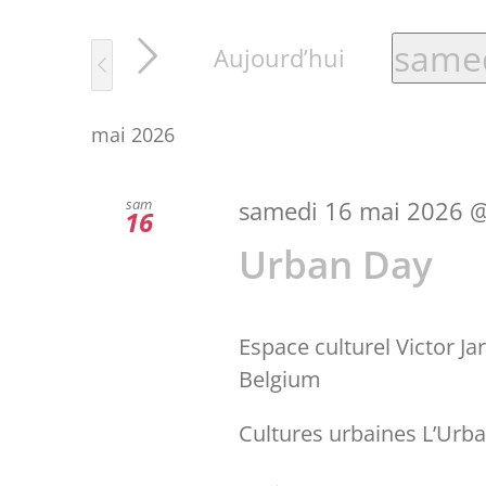
samed
Aujourd’hui
Sélec
mai 2026
une
date.
sam
samedi 16 mai 2026 @
16
Urban Day
Espace culturel Victor Ja
Belgium
Cultures urbaines L’Urban