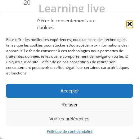
20
Learning live
Gérer le consentement aux
cookies
Gratuit
Pour offrir les meilleures expériences, nous utilisons des technologies
telles que les cookies pour stocker et/ou accéder aux informations des
Journée entière
mer
appareils. Le fait de consentir à ces technologies nous permettra de
21
traiter des données telles que le comportement de navigation ou les ID
Learning live
uniques sur ce site. Le fait de ne pas consentir ou de retirer son
consentement peut avoir un effet négatif sur certaines caractéristiques
et fonctions.
Gratuit
Accepter
Journée entière
jeu
Refuser
22
Learning live
Voir les préférences
Politique de confidentialité
Gratuit