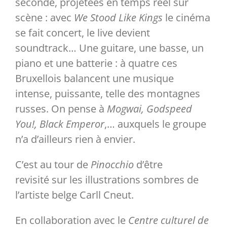
seconde, projetées en temps réel sur
scène : avec
We Stood Like Kings
le cinéma
Partenaires
se fait concert, le live devient
soundtrack… Une guitare, une basse, un
Liens
piano et une batterie : à quatre ces
Bruxellois balancent une musique
intense, puissante, telle des montagnes
russes. On pense à
Mogwai, Godspeed
You!, Black Emperor
,… auxquels le groupe
n’a d’ailleurs rien à envier.
C’est au tour de
Pinocchio
d’être
revisité sur les illustrations sombres de
l’artiste belge Carll Cneut.
En collaboration avec le
Centre culturel de