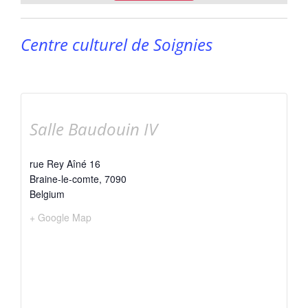
Centre culturel de Soignies
Salle Baudouin IV
rue Rey Aîné 16
Braine-le-comte
,
7090
Belgium
+ Google Map