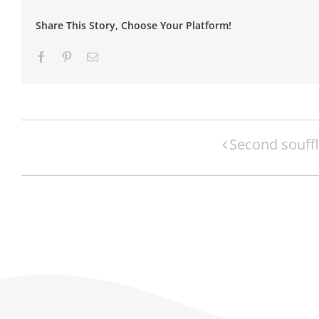
Share This Story, Choose Your Platform!
Facebook
Pinterest
Email
Navigation
Second souff
Évènement