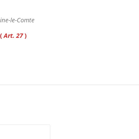
aine-le-Comte
 (
Art. 27
)