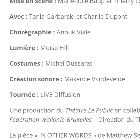
Mise en scène :
Marie-Julie Baup et Thierry 
Avec :
Tania Garbarski et Charlie Dupont
Chorégraphie :
Anouk Viale
Lumière :
Moïse Hill
Costumes :
Michel Dussarat
Création sonore :
Maxence Vandevelde
Tournée :
LIVE Diffusion
Une production du
Théâtre Le Public
en colla
Fédération Wallonie-Bruxelles
– Direction du T
La pièce « IN OTHER WORDS » de Matthew Se