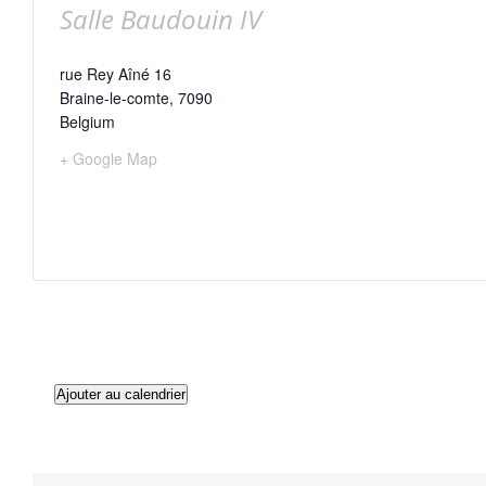
Salle Baudouin IV
rue Rey Aîné 16
Braine-le-comte
,
7090
Belgium
+ Google Map
Ajouter au calendrier