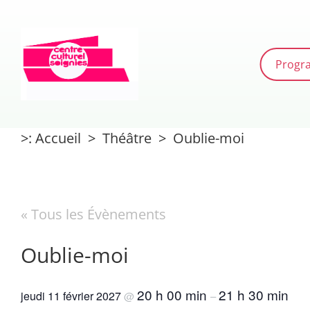
Passer
au
contenu
Progr
>
:
Accueil
>
Théâtre
>
Oublie-moi
« Tous les Évènements
Oublie-moi
20 h 00 min
21 h 30 min
jeudi 11 février 2027
@
–