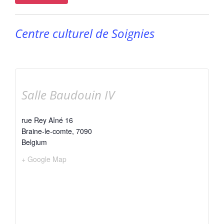
Centre culturel de Soignies
Salle Baudouin IV
rue Rey Aîné 16
Braine-le-comte
,
7090
Belgium
+ Google Map