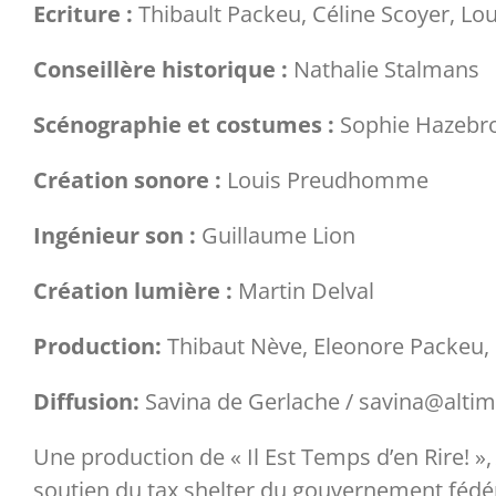
Ecriture :
Thibault Packeu, Céline Scoyer, L
Conseillère historique :
Nathalie Stalmans
Scénographie et costumes :
Sophie Hazebr
Création sonore :
Louis Preudhomme
Ingénieur son :
Guillaume Lion
Création lumière :
Martin Delval
Production:
Thibaut Nève, Eleonore Packeu,
Diffusion:
Savina de Gerlache / savina@alti
Une production de « Il Est Temps d’en Rire! »
soutien du tax shelter du gouvernement fédér