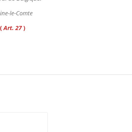
aine-le-Comte
 (
Art. 27
)