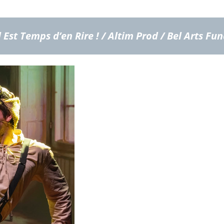
l Est Temps d’en Rire ! / Altim Prod / Bel Arts Fu