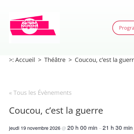
Passer
au
contenu
Progr
>
:
Accueil
>
Théâtre
>
Coucou, c’est la guer
« Tous les Évènements
Coucou, c’est la guerre
20 h 00 min
21 h 30 min
jeudi 19 novembre 2026
@
–