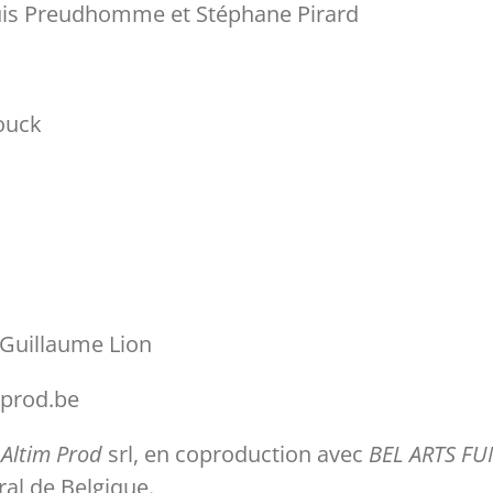
ouis Preudhomme et Stéphane Pirard
ouck
 Guillaume Lion
mprod.be
,
Altim Prod
srl, en coproduction avec
BEL ARTS F
al de Belgique.